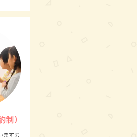
約制）
いますの