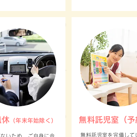
無休
無料託児室（予
（年末年始除く）
無料託児室を完備して
がないため、ご自身に合