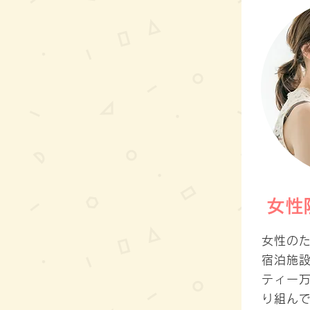
女性
女性の
宿泊施
ティー
り組ん