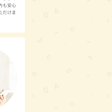
方も安心
ただけま
）