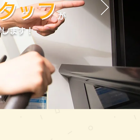
タッフ
が
習します！