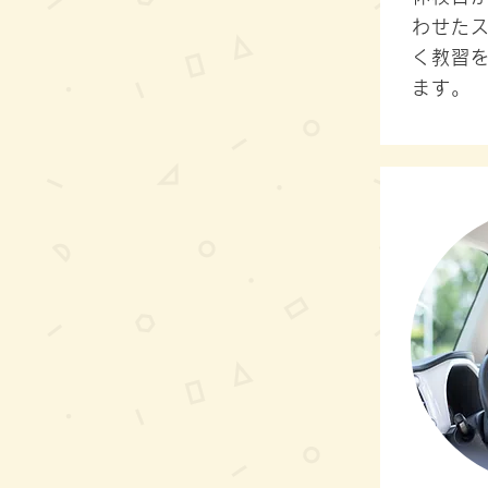
わせた
く教習
ます。