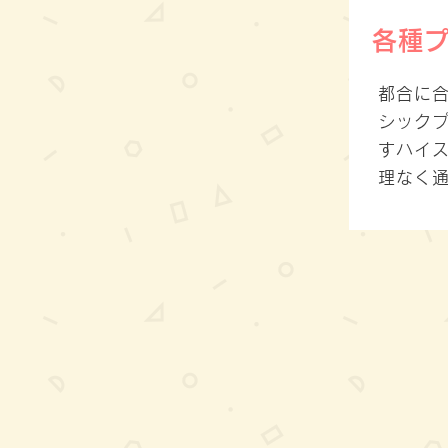
各種
都合に
シック
すハイ
理なく